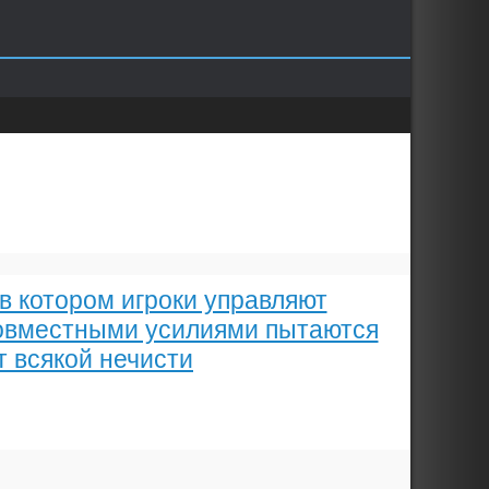
 в котором игроки управляют
совместными усилиями пытаются
т всякой нечисти