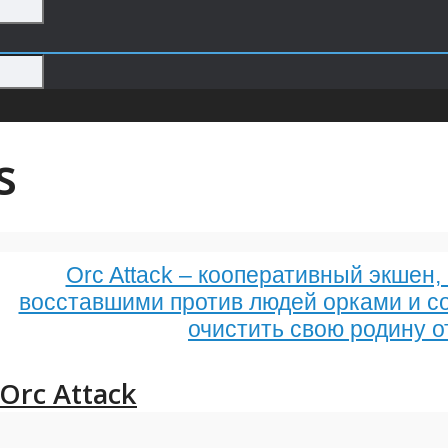
s
Orc Attack – кооперативный экшен,
восставшими против людей орками и 
очистить свою родину о
Orc Attack