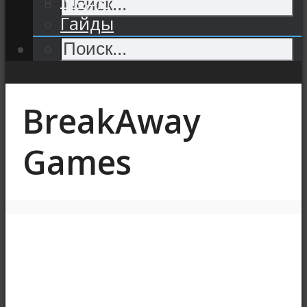
Гайды
BreakAway
Games