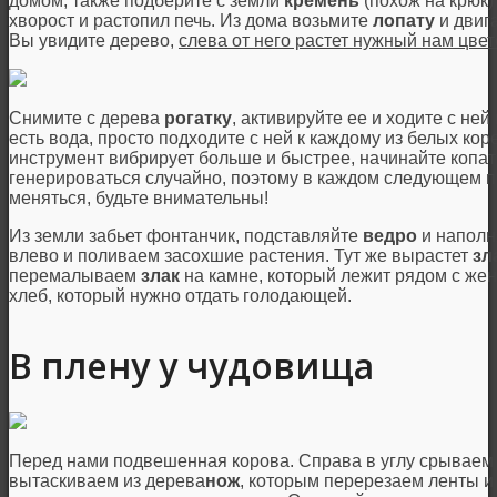
домом, также подберите с земли
кремень
(похож на крюк)
хворост и растопил печь. Из дома возьмите
лопату
и двиг
Вы увидите дерево,
слева от него растет нужный нам цвет
Снимите с дерева
рогатку
, активируйте ее и ходите с ней
есть вода, просто подходите с ней к каждому из белых кор
инструмент вибрирует больше и быстрее, начинайте копать
генерироваться случайно, поэтому в каждом следующем п
меняться, будьте внимательны!
Из земли забьет фонтанчик, подставляйте
ведро
и наполн
влево и поливаем засохшие растения. Тут же вырастет
зл
перемалываем
злак
на камне, который лежит рядом с же
хлеб, который нужно отдать голодающей.
В плену у чудовища
Перед нами подвешенная корова. Справа в углу срывае
вытаскиваем из дерева
нож
, которым перерезаем ленты 