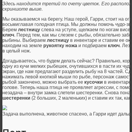
Здесь находится третий по счету цветок. Его располо
скриншоте выше.
Мы оказываемся на берегу. Наш герой, Гарри, стоит на ог
восьмиглавая голодная птица. Мы должны помочь чудо-звер
Берем
лестницу
слева на уступе, щелкаем по ногам висел
ключ
. Перед тем, как мы слезем с рыбы, обязательно за
рыбины. Выбираем
лестницу
в инвентаре и ставим ее ок
находим на земле
рукоятку ножа
и подбираем
ключ
. Лез
в целый нож.
Догадываетесь, что будем делать сейчас? Правильно, ко
одну из кучи мелких рыбешек, очутившихся в пасти их чу
экран, где нам предлагают разделить рыбу на 8 частей. Сд
нажимать левой кнопкой мыши по рыбе, персонаж самостоя
рыбой закончено, можно выбрать ее
кусочки
в инвентаре 
голове. Теперь наша птица не проявляет агрессии, с пом
незадача – внутри замка слетели шестеренки. Снова пон
шестеренки
(2 больших, 2 маленьких) и ставим их так, ка
Задача выполнена, животное спасено, а Гарри идет дальш