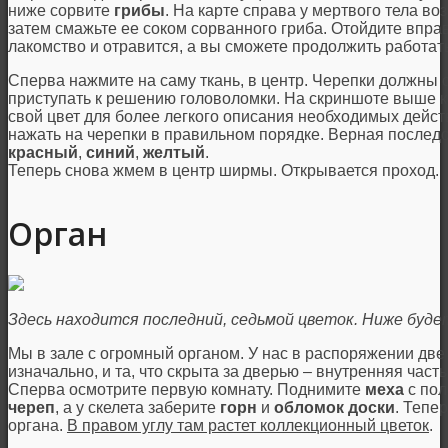
ниже сорвите
грибы
. На карте справа у мертвого тела во
затем смажьте ее соком сорванного гриба. Отойдите впра
лакомство и отравится, а вы сможете продолжить работат
Сперва нажмите на саму ткань, в центр. Черепки должны с
приступать к решению головоломки. На скриншоте выше 
свой цвет для более легкого описания необходимых дейс
нажать на черепки в правильном порядке. Верная послед
красный
,
синий
,
желтый
.
Теперь снова жмем в центр ширмы. Открывается проход.
Орган
Здесь находится последний, седьмой цветок. Ниже будет
Мы в зале с огромный органом. У нас в распоряжении две
изначально, и та, что скрыта за дверью – внутренняя част
Сперва осмотрите первую комнату. Поднимите
меха
с пол
череп
, а у скелета заберите
горн
и
обломок доски
. Тепе
органа.
В правом углу там растет коллекционный цветок
.