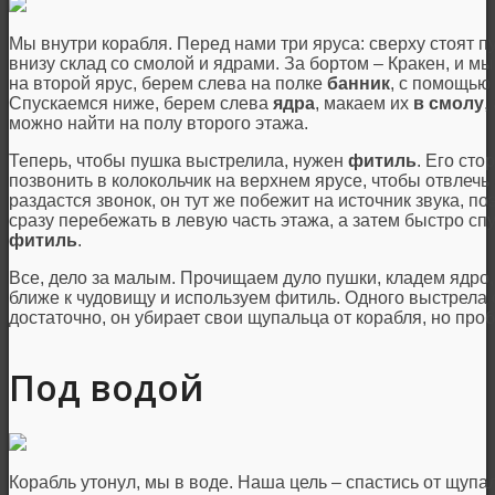
Мы внутри корабля. Перед нами три яруса: сверху стоят пу
внизу склад со смолой и ядрами. За бортом – Кракен, и м
на второй ярус, берем слева на полке
банник
, с помощью
Спускаемся ниже, берем слева
ядра
, макаем их
в смолу
,
можно найти на полу второго этажа.
Теперь, чтобы пушка выстрелила, нужен
фитиль
. Его ст
позвонить в колокольчик на верхнем ярусе, чтобы отвлечь 
раздастся звонок, он тут же побежит на источник звука, п
сразу перебежать в левую часть этажа, а затем быстро спу
фитиль
.
Все, дело за малым. Прочищаем дуло пушки, кладем ядро
ближе к чудовищу и используем фитиль. Одного выстрела
достаточно, он убирает свои щупальца от корабля, но проб
Под водой
Корабль утонул, мы в воде. Наша цель – спастись от щупа