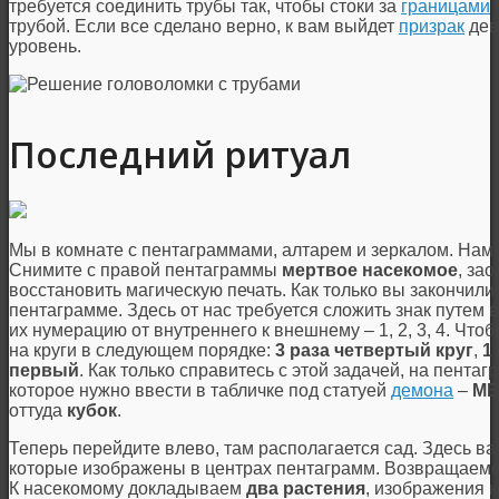
требуется соединить трубы так, чтобы стоки за
границами
трубой. Если все сделано верно, к вам выйдет
призрак
дев
уровень.
Последний ритуал
Мы в комнате с пентаграммами, алтарем и зеркалом. Нам 
Снимите с правой пентаграммы
мертвое насекомое
, за
восстановить магическую печать. Как только вы закончили
пентаграмме. Здесь от нас требуется сложить знак путем 
их нумерацию от внутреннего к внешнему – 1, 2, 3, 4. Что
на круги в следующем порядке:
3 раза четвертый круг
,
1
первый
. Как только справитесь с этой задачей, на пента
которое нужно ввести в табличке под статуей
демона
–
ME
оттуда
кубок
.
Теперь перейдите влево, там располагается сад. Здесь ва
которые изображены в центрах пентаграмм. Возвращаемся
К насекомому докладываем
два растения
, изображения 