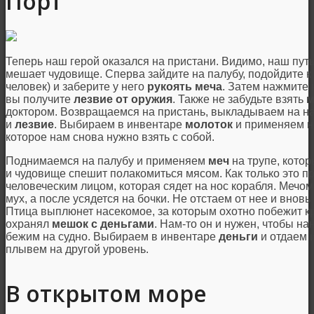
Порт
Теперь наш герой оказался на пристани. Видимо, наш пут
мешает чудовище. Сперва зайдите на палубу, подойдите к
человек) и заберите у него
рукоять меча
. Затем нажмите н
вы получите
лезвие от оружия
. Также не забудьте взять
м
доктором. Возвращаемся на пристань, выкладываем на на
и
лезвие
. Выбираем в инвентаре
молоток
и применяем на
которое нам снова нужно взять с собой.
Поднимаемся на палубу и применяем
меч
на трупе, котор
и чудовище спешит полакомиться мясом. Как только это пр
человеческим лицом, которая сядет на нос корабля. Мечом 
мух, а после усядется на бочки. Не отстаем от нее и вновь
Птица выплюнет насекомое, за которым охотно побежит кр
охранял
мешок с деньгами
. Нам-то он и нужен, чтобы н
бежим на судно. Выбираем в инвентаре
деньги
и отдаем и
плывем на другой уровень.
В открытом море