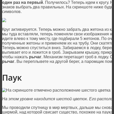
один раз на первый
. Получилось? Теперь идем к кругу. 
знаков выбрать два правильных. На скриншоте ниже буде
символов.
Круг активируется. Теперь можно забрать два жетона из к
мы туда вставляли, теперь поменяли свои изображения на
идите влево к тому месту, где подбирали 5 жетонов. По о
полученные жетоны и применяем их на трубу. Они скатятся
Теперь можно спуститься вниз. Забираемся в лодку, бере
выпивает его и ложится в гроб. Закрываем крышку, прикре
чтобы нажать
рычаг
. Механизм перетащит гроб в лодку. 
рычаг
. Вы переплывете на другой берег, а паромщик пом
Паук
На этом уровне находится шестой цветок. Его распол
Мы проводили спутницу в мир мертвых, дальше мы снова 
ширмой, над которой свисает существо, похожее на паука.