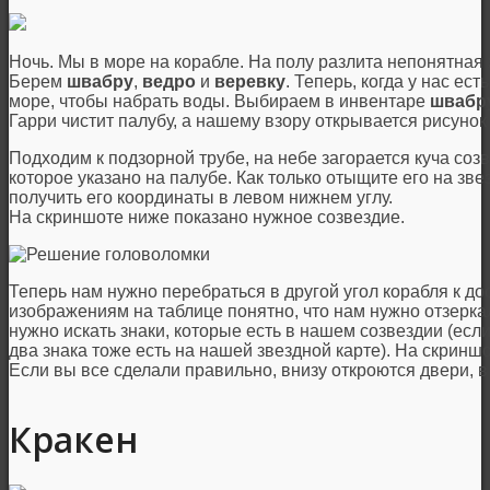
Ночь. Мы в море на корабле. На полу разлита непонятная 
Берем
швабру
,
ведро
и
веревку
. Теперь, когда у нас ест
море, чтобы набрать воды. Выбираем в инвентаре
швабр
Гарри чистит палубу, а нашему взору открывается рисунок
Подходим к подзорной трубе, на небе загорается куча созв
которое указано на палубе. Как только отыщите его на зве
получить его координаты в левом нижнем углу.
На скриншоте ниже показано нужное созвездие.
Теперь нам нужно перебраться в другой угол корабля к д
изображениям на таблице понятно, что нам нужно отзеркал
нужно искать знаки, которые есть в нашем созвездии (если
два знака тоже есть на нашей звездной карте). На скрин
Если вы все сделали правильно, внизу откроются двери, в
Кракен