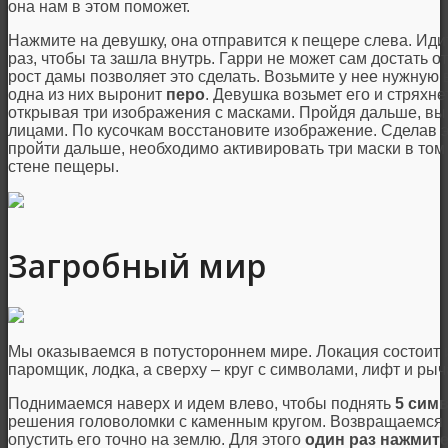
она нам в этом поможет.
Нажмите на девушку, она отправится к пещере слева. Иди
раз, чтобы та зашла внутрь. Гарри не может сам достать о
рост дамы позволяет это сделать. Возьмите у нее нужную в
одна из них выронит
перо
. Девушка возьмет его и стряхн
открывая три изображения с масками. Пройдя дальше, вы
лицами. По кусочкам восстановите изображение. Сделав э
пройти дальше, необходимо активировать три маски в том
стене пещеры.
Загробный мир
Мы оказываемся в потустороннем мире. Локация состоит и
паромщик, лодка, а сверху – круг с символами, лифт и ры
Поднимаемся наверх и идем влево, чтобы поднять
5 сим
решения головоломки с каменным кругом. Возвращаемся
опустить его точно на землю. Для этого
один раз нажмите 