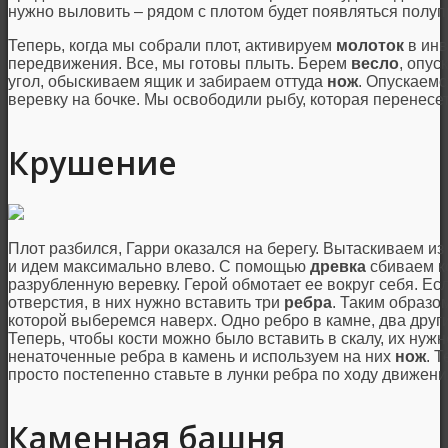
нужно выловить – рядом с плотом будет появляться полу
Теперь, когда мы собрали плот, активируем
молоток
в инв
передвижения. Все, мы готовы плыть. Берем
весло
, опус
угол, обыскиваем ящик и забираем оттуда
нож
. Опускаемс
веревку на бочке. Мы освободили рыбу, которая перенесет
Крушение
Плот разбился, Гарри оказался на берегу. Вытаскиваем и
и идем максимально влево. С помощью
древка
сбиваем ко
разрубленную веревку. Герой обмотает ее вокруг себя. Есл
отверстия, в них нужно вставить три
ребра
. Таким образо
которой выберемся наверх. Одно ребро в камне, два други
Теперь, чтобы кости можно было вставить в скалу, их нуж
ненаточенные ребра в камень и используем на них
нож
. 
просто постепенно ставьте в лунки ребра по ходу движени
Каменная башня