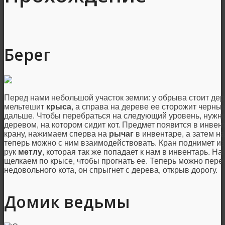
Берег
Перед нами небольшой участок земли: у обрыва стоит дер
мельтешит
крыса
, а справа на дереве ее сторожит черный
дальше. Чтобы перебраться на следующий уровень, нуж
деревом, на котором сидит кот. Предмет появится в инвен
крану, нажимаем сперва на
рычаг
в инвентаре, а затем на
теперь можно с ним взаимодействовать. Кран поднимет из
рук
метлу
, которая так же попадает к нам в инвентарь. Н
щелкаем по крысе, чтобы прогнать ее. Теперь можно пер
недовольного кота, он спрыгнет с дерева, открыв дорогу.
Домик ведьмы