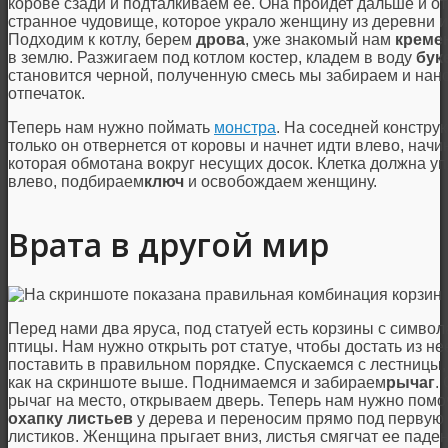
корове сзади и подталкиваем ее. Она пройдет дальше и от
странное чудовище, которое украло женщину из деревни и п
Подходим к котлу, берем
дрова
, уже знакомый нам
креме
в землю. Разжигаем под котлом костер, кладем в воду
бук
становится черной, полученную смесь мы забираем и нанос
отпечаток.
Теперь нам нужно поймать
монстра
. На соседней конструк
только он отвернется от коровы и начнет идти влево, начи
которая обмотана вокруг несущих досок. Клетка должна уп
влево, подбираем
ключ
и освобождаем женщину.
Врата в другой мир
Перед нами два яруса, под статуей есть корзины с символ
птицы. Нам нужно открыть рот статуе, чтобы достать из н
поставить в правильном порядке. Спускаемся с лестницы, 
как на скриншоте выше. Поднимаемся и забираем
рычаг
.
рычаг на место, открываем дверь. Теперь нам нужно помо
охапку листьев
у дерева и переносим прямо под первую к
листиков. Женщина прыгает вниз, листья смягчат ее паде