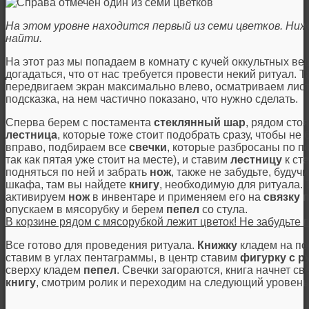
На этом уровне находится первый из семи цветков. Ниж
найти.
На этот раз мы попадаем в комнату с кучей оккультных в
догадаться, что от нас требуется провести некий ритуал. 
передвигаем экран максимально влево, осматриваем листо
подсказка, на нем частично показано, что нужно сделать.
Сперва берем с постамента
стеклянный шар
, рядом сто
лестница
, которые тоже стоит подобрать сразу, чтобы не
вправо, подбираем все
свечки
, которые разбросаны по по
так как пятая уже стоит на месте), и ставим
лестницу
к ст
подняться по ней и забрать
нож
, также не забудьте, буду
шкафа, там вы найдете
книгу
, необходимую для ритуала. 
активируем
нож
в инвентаре и применяем его на
связку 
опускаем в мясорубку и берем
пепел
со стула.
В корзине рядом с мясорубкой лежит цветок! Не забудьте п
Все готово для проведения ритуала.
Книжку
кладем на по
ставим в углах пентаграммы, в центр ставим
фигурку с р
сверху кладем
пепел
. Свечки загораются, книга начнет с
книгу
, смотрим ролик и переходим на следующий уровень