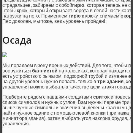
страдальцев, забираем с собой
гирю
, которая теперь не с
чтобы крюк, который открывает ворота в левой части карты
нагрузки на него. Применяем
гирю
к крюку, снимаем
окор
Пес доволен, мы тоже, ведь уровень пройден!
Осада
Мы попадаем в зону военных действий. Для того, чтобы 
вооружиться
баллистой
на колесиках, которая находится 
есть устройство с рычагом, подзорной трубой и изменени
на другой уровень нужно попасть только в
три здания
, хо
управления можно выбрать в качестве цели атаки гораздо
Подберите рядом с павшими солдатами
свиток
и повесьт
список символов и нужных углов. Вам нужны первые три, 
выше нужные символы и значения выделены красным цвет
найти нужное здание с помощью левой кнопки (при нажати
миниатюра здания), затем выбрать угол наклона орудия, а
управления.