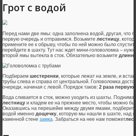
Грот с водой
Перед нами две ямы: одна заполнена водой, другая, что бл
первую очередь и отправимся. Возьмите
лестницу
, кото
примените ее к обрыву, чтобы по ней можно было спустит
перейдите в шахту. Тут нас ждет мини-головоломка – нужн
второй ямы вытекла в сток. Обязательно возьмите
длинн
Подбираем
шестеренки
, которые лежат на земле, и вста
трубы слева и справа от центральной. Головоломка достат
очереди, начиная с левой. Порядок таков:
2 раза первую,
Вода сливается в сток, можно уходить из шахты. Поднима
лестницу
и кладем ее на прежнее место, чтобы можно был
Оказавшись на перешейке между двумя ямами, подберит
водой именно
дощечку
, которую мы нашли в шахте, над 
каменной стене
замка
. Забраться на нее нам поможет
лес