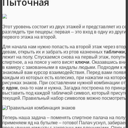
Пыточная
Этот уровень состоит из двух этажей и представляет из с
разглядеть три пещеры: первая – это вход в одну из других
первого этажа на второй.
Для начала нам нужно попасть на второй этаж через втор
девам, открыть их и забрать из ртов казненных
таблички
,
лежит на полу. Спускаемся снова на первый этаж, попутно
спиртное, а на поясе у него висят
ключи
. Оказавшись вни
в камеру с закованными в кандалы людьми. Подходим к я
знакомый вам курсор взаимодействия. Перед вами появят
каждым из которых есть колесико, при нажатии на которо
рисунках знаков. При составлении нужной комбинации отк
с ядом
, она-то нам и нужна. Загадка построена по прин
выставить под каждой табличкой символ, который присутств
текущей. Правильный набор символов можно посмотреть 
Теперь наша задача – поменять спиртное палача на пол
применяем яд на бутылке – готово! Палач уснул, забирае
предыдущую комнату с закованными пленниками. Откры