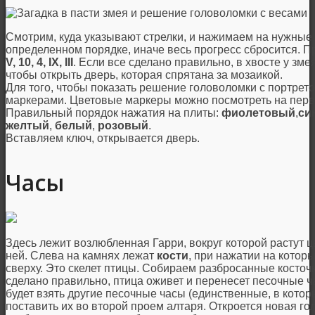
Смотрим, куда указывают стрелки, и нажимаем на нужные 
определенном порядке, иначе весь прогресс сбросится. 
V, 10, 4, IX, III
. Если все сделано правильно, в хвосте у зм
чтобы открыть дверь, которая спрятана за мозаикой.
Для того, чтобы показать решение головоломки с портрет
маркерами. Цветовые маркеры можно посмотреть на перв
Правильный порядок нажатия на плиты:
фиолетовый
,
си
желтый
,
белый
,
розовый
.
Вставляем ключ, открывается дверь.
Часы
Здесь лежит возлюбленная Гарри, вокруг которой растут ц
ней. Слева на камнях лежат
кости
, при нажатии на котор
сверху. Это скелет птицы. Собираем разбросанные косточк
сделано правильно, птица оживет и перенесет песочные ч
будет взять другие песочные часы (единственные, в котор
поставить их во второй проем алтаря. Откроется новая го