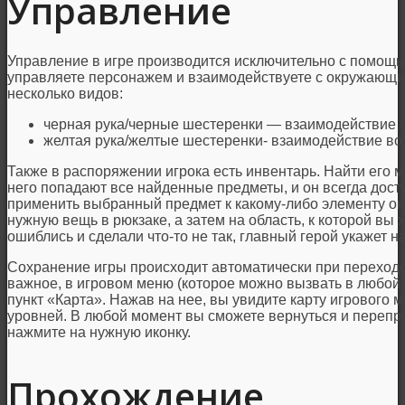
Управление
Управление в игре производится исключительно с помощ
управляете персонажем и взаимодействуете с окружающи
несколько видов:
черная рука/черные шестеренки — взаимодействие н
желтая рука/желтые шестеренки- взаимодействие во
Также в распоряжении игрока есть инвентарь. Найти его м
него попадают все найденные предметы, и он всегда дост
применить выбранный предмет к какому-либо элементу ок
нужную вещь в рюкзаке, а затем на область, к которой вы 
ошиблись и сделали что-то не так, главный герой укажет н
Сохранение игры происходит автоматически при переходе 
важное, в игровом меню (которое можно вызвать в любой
пункт «Карта». Нажав на нее, вы увидите карту игрового
уровней. В любой момент вы сможете вернуться и перепр
нажмите на нужную иконку.
Прохождение