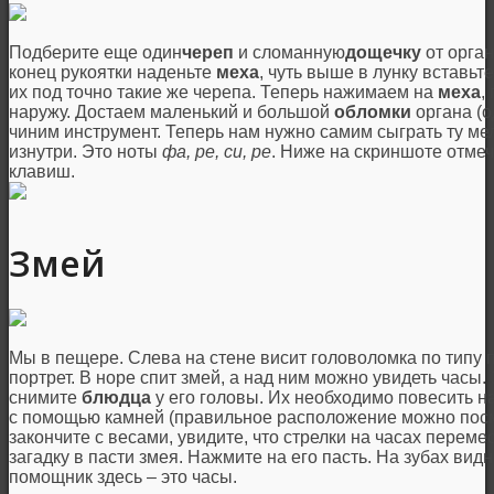
Подберите еще один
череп
и сломанную
дощечку
от орган
конец рукоятки наденьте
меха
, чуть выше в лунку вставьт
их под точно такие же черепа. Теперь нажимаем на
меха
,
наружу. Достаем маленький и большой
обломки
органа (о
чиним инструмент. Теперь нам нужно самим сыграть ту м
изнутри. Это ноты
фа, ре, си, ре
. Ниже на скриншоте отме
клавиш.
Змей
Мы в пещере. Слева на стене висит головоломка по типу 
портрет. В норе спит змей, а над ним можно увидеть часы
снимите
блюдца
у его головы. Их необходимо повесить н
с помощью камней (правильное расположение можно посмо
закончите с весами, увидите, что стрелки на часах переме
загадку в пасти змея. Нажмите на его пасть. На зубах вид
помощник здесь – это часы.