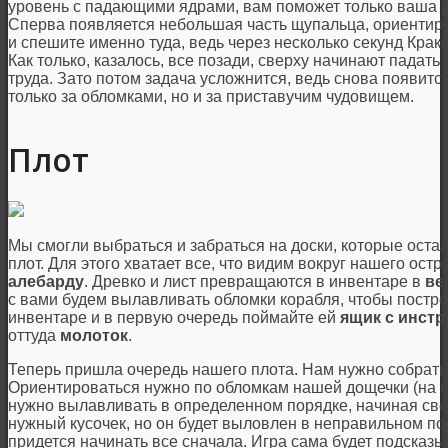
уровень с падающими ядрами, вам поможет только ваша ре
Сперва появляется небольшая часть щупальца, ориентируй
и спешите именно туда, ведь через несколько секунд Краке
Как только, казалось, все позади, сверху начинают падать
труда. Зато потом задача усложнится, ведь снова появится
только за обломками, но и за приставучим чудовищем.
Плот
Мы смогли выбраться и забраться на доски, которые остал
плот. Для этого хватает все, что видим вокруг нашего остр
алебарду
. Древко и лист превращаются в инвентаре в
ве
с вами будем вылавливать обломки корабля, чтобы постр
инвентаре и в первую очередь поймайте ей
ящик с инст
оттуда
молоток
.
Теперь пришла очередь нашего плота. Нам нужно собрать е
Ориентироваться нужно по обломкам нашей дощечки (на ко
нужно вылавливать в определенном порядке, начиная свер
нужный кусочек, но он будет выловлен в неправильном пор
придется начинать все сначала. Игра сама будет подсказы