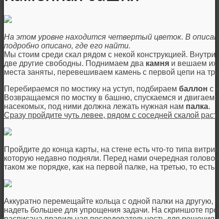
На этом уровне находится четвертый цветок. В описан
подробно описано, где его найти.
Мы стоим среди скал рядом с некой конструкцией. Внутри 
две другие свободны. Поднимаем два
камня
и вешаем их 
места заняты, перевешиваем камень с первой цепи на трет
Перебираемся по мостику на уступ, подбираем
баллон
с 
Возвращаемся по мостку в башню, спускаемся и двигаем
насекомых, под ними должна лежать нужная нам
палка
.
Сразу пройдите чуть левее, рядом с соседней скалой расте
Пройдите до конца карты, на стене есть что-то типа витри
которую недавно подняли. Перед нами очередная головол
таком же порядке, как на первой палке, на третью, то есть
Аккуратно перемещайте кольца с одной палки на другую, 
надеть большее для упрощения задачи. На скриншоте про
расписана правильная последовательность для решения 