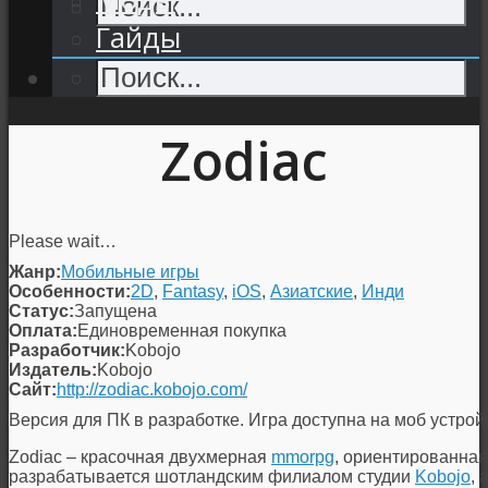
Гайды
Zodiac
Please wait…
Жанр:
Мобильные игры
Особенности:
2D
,
Fantasy
,
iOS
,
Азиатские
,
Инди
Статус:
Запущена
Оплата:
Единовременная покупка
Разработчик:
Kobojo
Издатель:
Kobojo
Сайт:
http://zodiac.kobojo.com/
Версия для ПК в разработке. Игра доступна на моб устрой
Zodiac – красочная двухмерная
mmorpg
, ориентированна
разрабатывается шотландским филиалом студии
Kobojo
, 