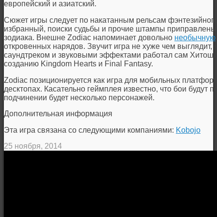
европейский и азиатский.
Сюжет игры следует по накатанным рельсам фэнтезийного
избранный, поиски судьбы и прочие штампы приправлены 
зодиака. Внешне Zodiac напоминает довольно
необычную
откровенных нарядов. Звучит игра не хуже чем выглядит, ч
саундтреком и звуковыми эффектами работал сам Хитоши
созданию Kingdom Hearts и Final Fantasy.
Zodiac позиционируется как игра для мобильных платформ
десктопах. Касательно геймплея известно, что бои будут 
подчинении будет несколько персонажей.
Дополнительная информация
Эта игра связана со следующими компаниями:
Kobojo
25 ноября, 2014