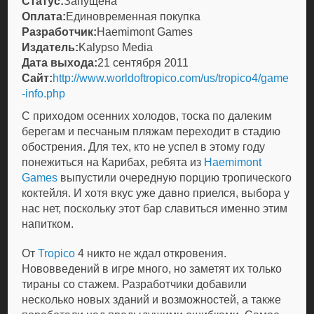
Статус:
Запущена
Оплата:
Единовременная покупка
Разработчик:
Haemimont Games
Издатель:
Kalypso Media
Дата выхода:
21 сентября 2011
Сайт:
http://www.worldoftropico.com/us/tropico4/game
-info.php
С приходом осенних холодов, тоска по далеким
берегам и песчаным пляжам переходит в стадию
обострения. Для тех, кто не успел в этому году
понежиться на Карибах, ребята из
Haemimont
Games
выпустили очередную порцию тропического
коктейля. И хотя вкус уже давно приелся, выбора у
нас нет, поскольку этот бар славиться именно этим
напитком.
От
Tropico
4 никто не ждал откровения.
Нововведений в игре много, но заметят их только
тираны со стажем. Разработчики добавили
несколько новых зданий и возможностей, а также