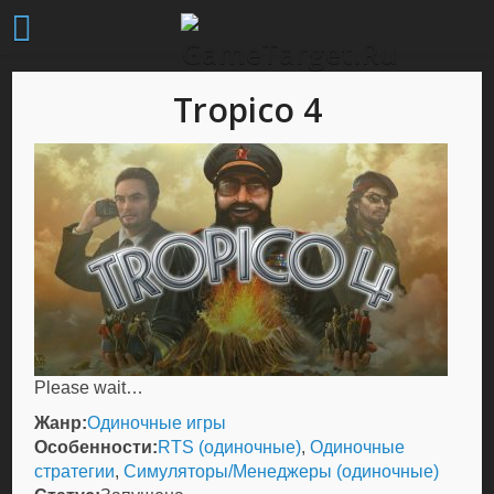
Tropico 4
Please wait…
Жанр:
Одиночные игры
Особенности:
RTS (одиночные)
,
Одиночные
стратегии
,
Симуляторы/Менеджеры (одиночные)