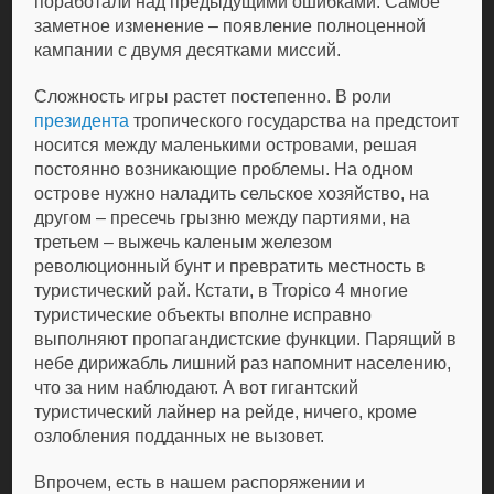
поработали над предыдущими ошибками. Самое
заметное изменение – появление полноценной
кампании с двумя десятками миссий.
Сложность игры растет постепенно. В роли
президента
тропического государства на предстоит
носится между маленькими островами, решая
постоянно возникающие проблемы. На одном
острове нужно наладить сельское хозяйство, на
другом – пресечь грызню между партиями, на
третьем – выжечь каленым железом
революционный бунт и превратить местность в
туристический рай. Кстати, в Tropico 4 многие
туристические объекты вполне исправно
выполняют пропагандистские функции. Парящий в
небе дирижабль лишний раз напомнит населению,
что за ним наблюдают. А вот гигантский
туристический лайнер на рейде, ничего, кроме
озлобления подданных не вызовет.
Впрочем, есть в нашем распоряжении и