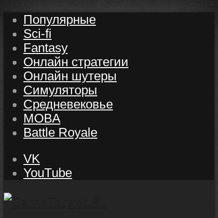
Популярные
Sci-fi
Fantasy
Онлайн стратегии
Онлайн шутеры
Симуляторы
Средневековье
MOBA
Battle Royale
VK
YouTube