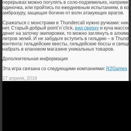
перерывах можно погулять в соло-подземельях, например, 
одиночка, или пройтись по ежедневным испытаниям, в кот
амбразуру, защищая богиню от волн атакующих врагов.
Сражаться с монстрами в Thundercall нужно ручками: ника
нет. Старый-добрый point`n`click,
вид сверху
и куча массов
денег на заточку экипировки, то можно заглянуть в алхим
литров зелий. И не забудьте вступить в гильдию – в Thunde
контента: гильдейские квесты, гильдейские боссы и свяще
набрать в клановом магазине уникальных товаров.
Дополнительная информация
Эта игра связана со следующими компаниями:
R2Games
27 апреля, 2016