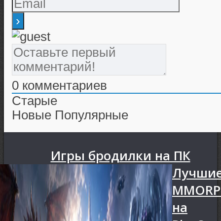
0
комментариев
Старые
Новые
Популярные
Игры бродилки на ПК
Лучши
MMORP
на