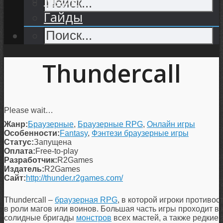
Гайды
Thundercall
Please wait…
Жанр:
Браузерные
,
Браузерные RPG
,
Онлайн игры
Особенности:
Fantasy
,
Фэнтези браузерные игры
Статус:
Запущена
Оплата:
Free-to-play
Разработчик:
R2Games
Издатель:
R2Games
Сайт:
http://thunder.r2games.com/
Thundercall –
браузерная RPG
, в которой игроки противо
в роли магов или воинов. Большая часть игры проходит в 
солидные бригады
монстров
всех мастей, а также редкие