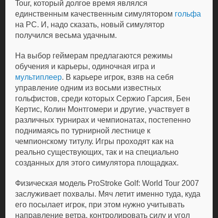
Tour, который долгое время являлся
единственным качественным симулятором
гольфа
на РС. И, надо сказать, новый симулятор
получился весьма удачным.
На выбор геймерам предлагаются режимы
обучения и карьеры, одиночная игра и
мультиплеер
. В карьере игрок, взяв на себя
управление одним из восьми известных
гольфистов, среди которых Сержио Гарсия, Бен
Кертис, Колин Монтгомери и другие, участвует в
различных турнирах и чемпионатах, постепенно
поднимаясь по турнирной лестнице к
чемпионскому титулу. Игры проходят как на
реально существующих, так и на специально
созданных для этого симулятора площадках.
Физическая модель ProStroke Golf: World Tour 2007
заслуживает похвалы. Мяч летит именно туда, куда
его посылает игрок, при этом нужно учитывать
направление ветра, контролировать силу и угол