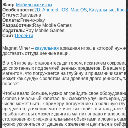
Жанр:
Мобильные игры
Особенности:
2D
,
Android
,
iOS
,
Mac OS
,
Казуальные
,
Крос
Статус:
Запущена
Оплата:
Free-to-play
Разработчик:
Ray Mobile Games
Издатель:
Ray Mobile Games
Сайт:
Перейти
Magnet Miner –
казуальная
аркадная игра, в которой нужно
доставать оттуда ценные вещи.
В этой игре вы становитесь диггером, искателем сокровищ
до спрятанных под землей ценных предметов. В вашем р
магнитом, что погружается на глубину и примагничивает вс
может как сундук с золотом или древняя драгоценность, та
повезет.
Чтобы везло больше, нужно апгрейдить свое оборудовани
скопив начальный капитал, вы сможете улучшить кран, до
числе может быть, к примеру, погружение на большую глу
предметов, усиление магнетических свойств и так далее. 
«рыбалки»: вы сможете двигать магнит вправо и влево пр
столкновения с нежелательными объектами и ловить сам
нужно уклоняться от дешевых железяк и целиться в сейфы