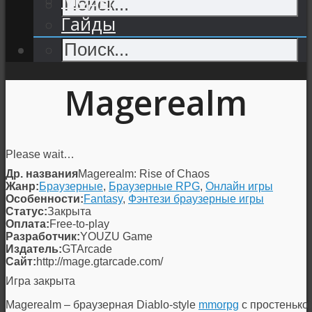
Гайды
Magerealm
Please wait…
Др. названия
Magerealm: Rise of Chaos
Жанр:
Браузерные
,
Браузерные RPG
,
Онлайн игры
Особенности:
Fantasy
,
Фэнтези браузерные игры
Статус:
Закрыта
Оплата:
Free-to-play
Разработчик:
YOUZU Game
Издатель:
GTArcade
Сайт:
http://mage.gtarcade.com/
Игра закрыта
Magerealm – браузерная Diablo-style
mmorpg
с простенько