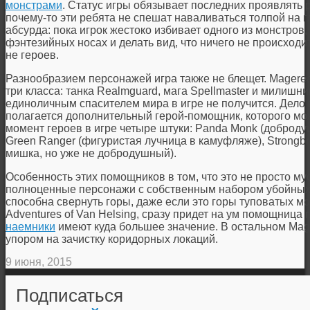
монстрами
. Статус игры обязывает последних проявлять р
почему-то эти ребята не спешат наваливаться толпой на г
абсурда: пока игрок жестоко избивает одного из монстров
фэнтезийных носах и делать вид, что ничего не происходи
не героев.
Разнообразием персонажей игра также не блещет. Magerea
три класса: танка Realmguard, мага Spellmaster и милишник
единоличным спасителем мира в игре не получится. Дело в
полагается дополнительный герой-помощник, которого мо
момент героев в игре четыре штуки: Panda Monk (доброд
Green Ranger (фигуристая лучница в камуфляже), Strongbr
мишка, но уже не добродушный).
Особенность этих помощников в том, что это не просто му
полноценные персонажи с собственным набором убойных 
способна свернуть горы, даже если это горы туповатых монс
Adventures of Van Helsing, сразу придет на ум помощница г
наемники
имеют куда большее значение. В остальном Mag
упором на зачистку коридорных локаций.
9 июня, 2015
Подписаться