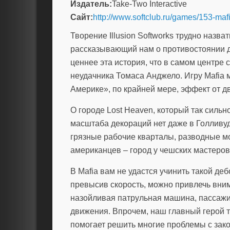
Издатель:
Take-Two Interactive
Сайт:
http://www.softclub.ru/games/153-maf
Творение Illusion Softworks трудно назва
рассказывающий нам о противостоянии д
ценнее эта история, что в самом центре 
неудачника Томаса Анджело. Игру Mafia 
Америке», по крайней мере, эффект от д
О городе Lost Heaven, который так сильн
масштаба декораций нет даже в Голливуд
грязные рабочие кварталы, разводные 
американцев – город у чешских мастеро
В Mafia вам не удастся учинить такой де
превысив скорость, можно привлечь внима
назойливая патрульная машина, пассажи
движения. Впрочем, наш главный герой т
помогает решить многие проблемы с зак