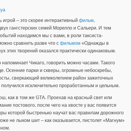
iya
ть игрой – это скорее интерактивный
фильм
,
вух гангстерских семей Морелло и Сальери. И тем
событий находимся мы с вами, в роли таксиста-
можно сравнить разве что с
фильмом
«Однажды в
вух этих творений оказался практически одинаковым.
о напоминает Чикаго, говорить можно часами. Такого
е. Осенние парки и скверы, огромные небоскребы,
мосты, сверкающий великолепием район зажиточных
в получился исключительно проработанным и цельным.
бош, как в том же GTA. Проехав на красный свет или
ние постового, после чего на хвосте у вас появится
ры которой быстренько научат вас правилам дорожного
оже не лыком шит – как оказывается, пистолет «Магнум»
оном.