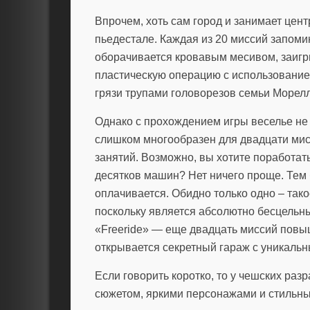
Впрочем, хоть сам город и занимает цент
пьедестале. Каждая из 20 миссий запоми
оборачивается кровавым месивом, заиг
пластическую операцию с использованием
грязи трупами головорезов семьи Морелл
Однако с прохождением игры веселье не
слишком многообразен для двадцати мисс
занятий. Возможно, вы хотите поработат
десятков машин? Нет ничего проще. Тем 
оплачивается. Обидно только одно – та
поскольку является абсолютно бесцельны
«Freeride» — еще двадцать миссий повы
открывается секретный гараж с уникаль
Если говорить коротко, то у чешских ра
сюжетом, яркими персонажами и стильным