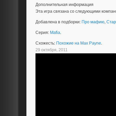
Дополнительная информация
Эта игра связана со следующими компа
Добавлена в подборки:
Про мафию
,
Стар
Серия:
Mafia
.
Схожесть:
Похожие на Max Payne
.
29 октября, 2011