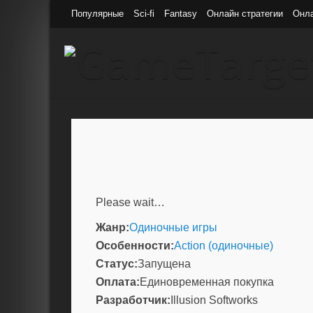
Популярные
Sci-fi
Fantasy
Онлайн стратегии
Онл
Please wait…
Жанр:
Одиночные игры
Особенности:
Action (одиночные)
Статус:
Запущена
Оплата:
Единовременная покупка
Разработчик:
Illusion Softworks