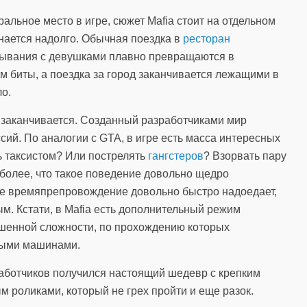
ральное место в игре, сюжет Mafia стоит на отдельном
нается надолго. Обычная поездка в
ресторан
рывания с девушками плавно превращаются в
 биты, а поездка за город заканчивается лежащими в
о.
 заканчивается. Созданный разработчиками мир
ий. По аналогии с GTA, в игре есть масса интересных
ь таксистом? Или пострелять
гангстеров
? Взорвать пару
более, что такое поведение довольно щедро
кое времяпрепровождение довольно быстро надоедает,
м. Кстати, в Mafia есть дополнительный режим
шенной сложности, по прохождению которых
ными машинами.
зработчиков получился настоящий шедевр с крепким
 роликами, который не грех пройти и еще разок.