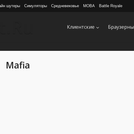
айн шутеры
Симуляторы
Средневековье
MOBA
Battle Royale
Клиентские
Браузерны
Mafia