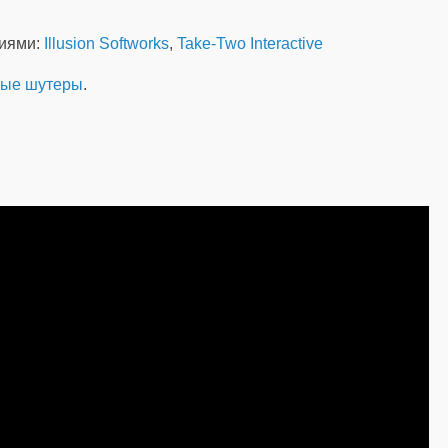
ниями:
Illusion Softworks
,
Take-Two Interactive
ые шутеры
.