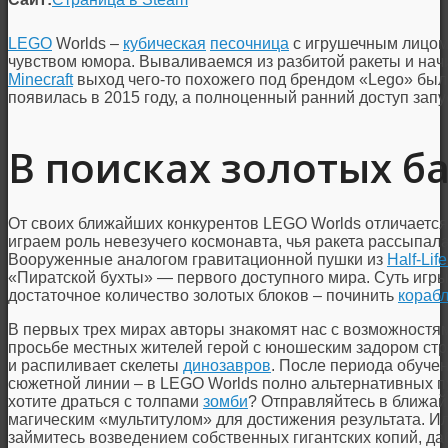
LEGO
Worlds –
кубическая
песочница
с игрушечным лицо
чувством юмора. Вываливаемся из разбитой ракеты и нач
Minecraft
выход чего-то похожего под брендом «Lego» был
появилась в 2015 году, а полноценный ранний доступ запу
В поисках золотых б
От своих ближайших конкурентов LEGO Worlds отличаетс
играем роль невезучего космонавта, чья ракета рассыпал
Вооруженные аналогом гравитационной пушки из
Half-Life
«Пиратской бухты» — первого доступного мира. Суть игры
достаточное количество золотых блоков – починить
кораб
В первых трех мирах авторы знакомят нас с возможностя
просьбе местных жителей герой с юношеским задором стр
и распиливает скелеты
динозавров
. После периода обуче
сюжетной линии – в LEGO Worlds полно альтернативных п
хотите драться с толпами
зомби
? Отправляйтесь в ближа
магическим «мультитулом» для достижения результата. И
займитесь возведением собственных гигантских копий, да