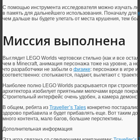
С помощью инструмента исследователя можно изучать лю
в память для дальнейшего использования. Поначалу для
чем дальше вы будете улетать от места крушения, тем бо
Миссия выполнена
Выглядит LEGO Worlds чертовски стильно (как и все остал
чем в Minecraft, анимация персонажа тоже на уровне, а н
что разработчики не забыли о
физике
: персонажи в игре 
соответственно: спотыкаются, падают, вылетают с траекто
Наиболее полно LEGO Worlds раскрывается при строител
архитектора изобилует приятными мелочами вроде покраск
Строительный интерфейс очень удобен, а камера демонст
В общем, ребята из
Traveller’s Tales
конкретно постарались
здорово прибавила и будет прибавлять еще. Вот таким до
много контента, мало багов, большие перспективы.
Дополнительная информация
Эта игра связана со следующими компаниями:
Traveller’s 