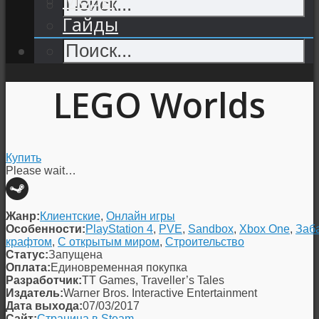
Гайды
LEGO Worlds
Купить
Please wait…
Жанр:
Клиентские
,
Онлайн игры
Особенности:
PlayStation 4
,
PVE
,
Sandbox
,
Xbox One
,
Заб
крафтом
,
С открытым миром
,
Строительство
Статус:
Запущена
Оплата:
Единовременная покупка
Разработчик:
TT Games, Traveller’s Tales
Издатель:
Warner Bros. Interactive Entertainment
Дата выхода:
07/03/2017
Сайт:
Страница в Steam