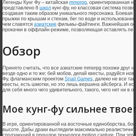
Легенды Кунг Фу – китайская
mmorpg
, ориентированная на
представлено 8
школ
кунг-фу, но классовая система позв
создавая таким образом уникального персонажа. Боевая 
прыжки по крышам и стенам, бег по воде и использование 
чем славятся
азиатские
фильмы-файтинги. Важнейшая особ
прокачки в оффлайн-режиме, позволяющая оставлять пер
Обзор
Принято считать, что все азиатские mmorpg похожи друг на
везде одно и то же: бей мобов, делай квесты, радуйся но
Фу, флагманским проектом
Snail Games
, далеко не все так
квесты, есть шмотки, но это лишь вершина айсберга. И ес
для себя много чего удивительного, такого, чего нет ни в
Мое кунг-фу сильнее твое
В игре, ориентированной на восточные единоборства, бое
высоте. Дабы драки выглядели максимально реалистично,
сползающей в прошлое технологи motion capture. При эт