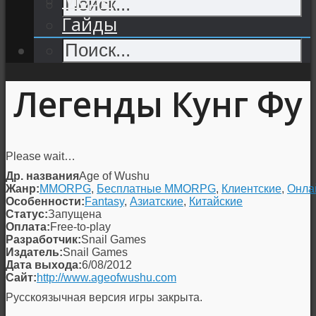
Гайды
Легенды Кунг Фу
Please wait…
Др. названия
Age of Wushu
Жанр:
MMORPG
,
Бесплатные MMORPG
,
Клиентские
,
Онла
Особенности:
Fantasy
,
Азиатские
,
Китайские
Статус:
Запущена
Оплата:
Free-to-play
Разработчик:
Snail Games
Издатель:
Snail Games
Дата выхода:
6/08/2012
Сайт:
http://www.ageofwushu.com
Русскоязычная версия игры закрыта.