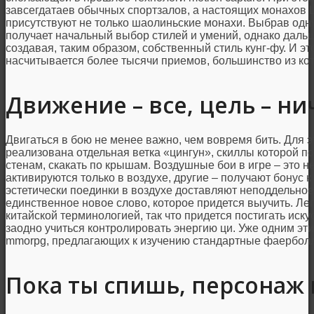
завсегдатаев обычных спортзалов, а настоящих монахов Ш
присутствуют не только шаолиньские монахи. Выбрав одну
получает начальный выбор стилей и умений, однако дальш
создавая, таким образом, собственный стиль кунг-фу. И эт
насчитывается более тысячи приемов, большинство из ко
Движение – все, цель – ни
Двигаться в бою не менее важно, чем вовремя бить. Для э
реализована отдельная ветка «цингун», скиллы которой по
стенам, скакать по крышам. Воздушные бои в игре – это н
активируются только в воздухе, другие – получают бонус к
эстетически поединки в воздухе доставляют неподдельное 
единственное новое слово, которое придется выучить. Ле
китайской терминологией, так что придется постигать искус
заодно учиться контролировать энергию ци. Уже одним эт
mmorpg, предлагающих к изучению стандартные фаерболл
Пока ты спишь, персонаж 