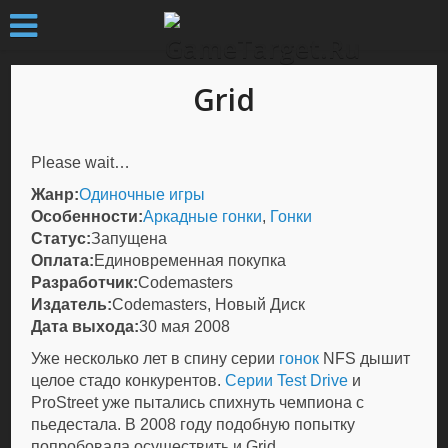
Grid
Please wait…
Жанр:
Одиночные игры
Особенности:
Аркадные гонки
,
Гонки
Статус:
Запущена
Оплата:
Единовременная покупка
Разработчик:
Codemasters
Издатель:
Codemasters, Новый Диск
Дата выхода:
30 мая 2008
Уже несколько лет в спину серии
гонок
NFS дышит
целое стадо конкурентов.
Серии Test Drive
и
ProStreet уже пытались спихнуть чемпиона с
пьедестала. В 2008 году подобную попытку
попробовала осуществить и Grid.