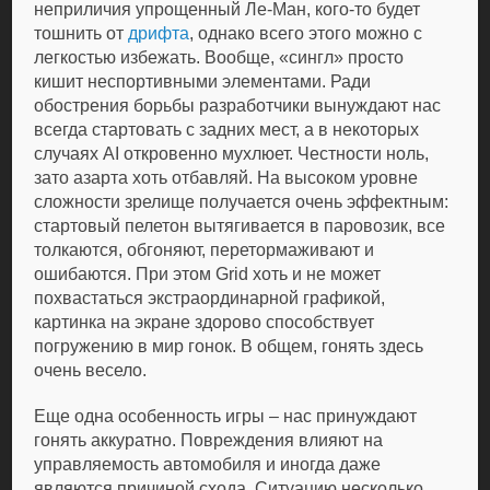
неприличия упрощенный Ле-Ман, кого-то будет
тошнить от
дрифта
, однако всего этого можно с
легкостью избежать. Вообще, «сингл» просто
кишит неспортивными элементами. Ради
обострения борьбы разработчики вынуждают нас
всегда стартовать с задних мест, а в некоторых
случаях AI откровенно мухлюет. Честности ноль,
зато азарта хоть отбавляй. На высоком уровне
сложности зрелище получается очень эффектным:
стартовый пелетон вытягивается в паровозик, все
толкаются, обгоняют, перетормаживают и
ошибаются. При этом Grid хоть и не может
похвастаться экстраординарной графикой,
картинка на экране здорово способствует
погружению в мир гонок. В общем, гонять здесь
очень весело.
Еще одна особенность игры – нас принуждают
гонять аккуратно. Повреждения влияют на
управляемость автомобиля и иногда даже
являются причиной схода. Ситуацию несколько