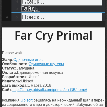
Гайды
Far Cry Primal
Please wait…
Жанр:
Одиночные игры
Особенности:
Одиночные шутеры
Статус:
Запущена
Оплата:
Единовременная покупка
Разработчик:
Ubisoft
Издатель:
Ubisoft
Дата выхода:
1 марта 2016
Сайт:
http://far-cry.ubisoft.com/primal/en-GB/home/
Компания
Ubisoft
решилась на неожиданный шаг и перене
из современного мира в доисторический. Забудьте об авт