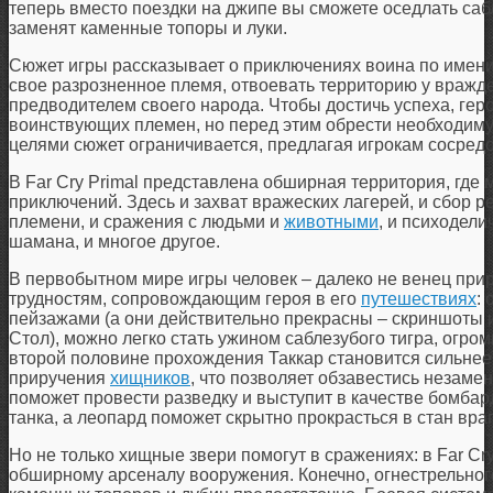
теперь вместо поездки на джипе вы сможете оседлать саб
заменят каменные топоры и луки.
Сюжет игры рассказывает о приключениях воина по имени
свое разрозненное племя, отвоевать территорию у вражд
предводителем своего народа. Чтобы достичь успеха, гер
воинствующих племен, но перед этим обрести необходиму
целями сюжет ограничивается, предлагая игрокам сосредо
В Far Cry Primal представлена обширная территория, где
приключений. Здесь и захват вражеских лагерей, и сбор 
племени, и сражения с людьми и
животными
, и психодел
шамана, и многое другое.
В первобытном мире игры человек – далеко не венец прир
трудностям, сопровождающим героя в его
путешествиях
:
пейзажами (а они действительно прекрасны – скриншоты и
Стол), можно легко стать ужином саблезубого тигра, огро
второй половине прохождения Таккар становится сильнее
приручения
хищников
, что позволяет обзавестись незам
поможет провести разведку и выступит в качестве бомба
танка, а леопард поможет скрытно прокрасться в стан вра
Но не только хищные звери помогут в сражениях: в Far Cr
обширному арсеналу вооружения. Конечно, огнестрельного 