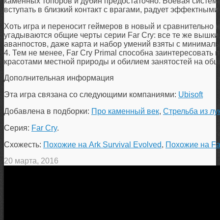
каменных топоров и дубин предостаточно. Боевая систем
вступать в близкий контакт с врагами, радует эффектным
Хоть игра и переносит геймеров в новый и сравнительно н
угадываются общие черты серии Far Cry: все те же вышки,
аванпостов, даже карта и набор умений взяты с минимал
4. Тем не менее, Far Cry Primal способна заинтересовать
красотами местной природы и обилием занятостей на обш
Дополнительная информация
Эта игра связана со следующими компаниями:
Ubisoft
Добавлена в подборки:
Про каменный век
,
Стрельба из лу
Серия:
Far Cry
.
Схожесть:
Похожие на Ark Survival Evolved
,
Похожие на Fa
20 марта, 2016