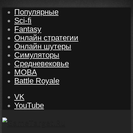
Популярные
Sci-fi
Fantasy
Онлайн стратегии
Онлайн шутеры
Симуляторы
Средневековье
MOBA
Battle Royale
VK
YouTube