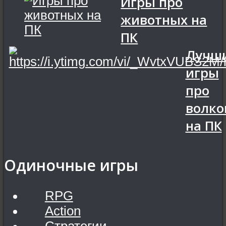
Игры про
животных на
ПК
Лучш
игры
про
волко
на ПК
Одиночные игры
RPG
Action