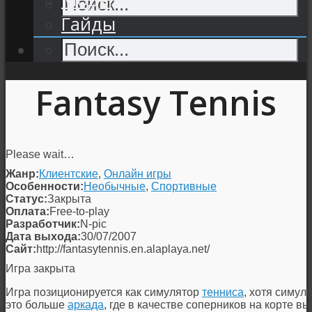
Гайды
Fantasy Tennis
Please wait…
Жанр:
Клиентские
,
Онлайн игры
Особенности:
Необычные
,
Спортивные
Статус:
Закрыта
Оплата:
Free-to-play
Разработчик:
N-pic
Дата выхода:
30/07/2007
Сайт:
http://fantasytennis.en.alaplaya.net/
Игра закрыта
Игра позиционируется как симулятор
тенниса
, хотя симуля
это больше
аркада
, где в качестве соперников на корте 