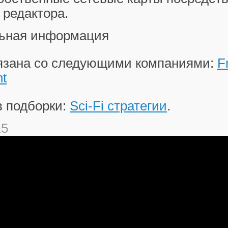
 редактора.
ьная информация
вязана со следующими компаниями:
F
nt
в подборки:
Sci-Fi стратегии
.
15