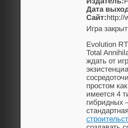
Издатель:
F
Дата выход
Сайт:
http:/
Игра закрыт
Evolution R
Total Annihil
ждать от иг
экзистенци
сосредоточи
простом как
имеется 4 т
гибридных 
стандартная
строительс
создавать 