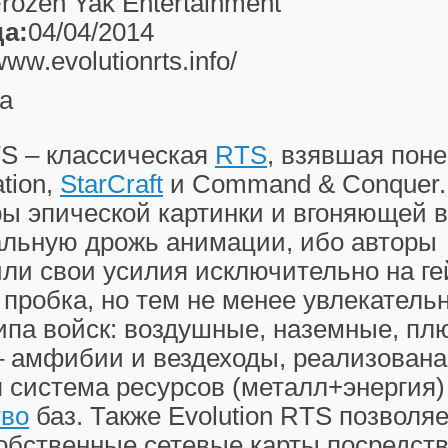
rozen Yak Entertainment
а:
04/04/2014
/www.evolutionrts.info/
а
TS
– классическая
RTS
, взявшая пон
ation,
StarCraft
и Command & Conquer.
ры эпической картинки и вгоняющей в
альную дрожь анимации, ибо авторы
ли свои усилия исключительно на ге
 пробка, но тем не менее увлекательн
ипа войск: воздушные, наземные, пл
– амфибии и вездеходы, реализована
 система ресурсов (металл+энергия)
тво
баз. Также
Evolution RTS
позволяе
собственные сетевые карты посредст