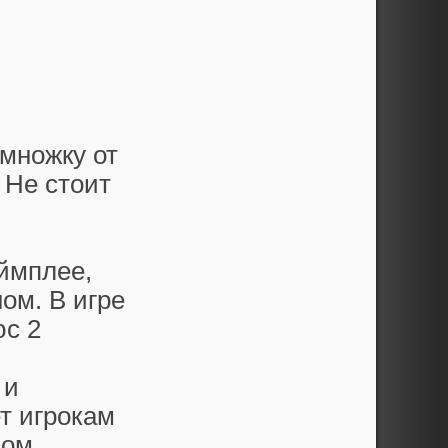
емножку от
 Не стоит
ймплее,
ом. В игре
юс 2
 и
т игрокам
вом