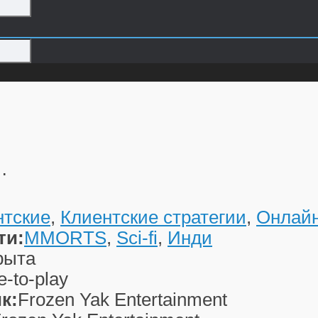
…
нтские
,
Клиентские стратегии
,
Онлайн
ти:
MMORTS
,
Sci-fi
,
Инди
рыта
e-to-play
к:
Frozen Yak Entertainment