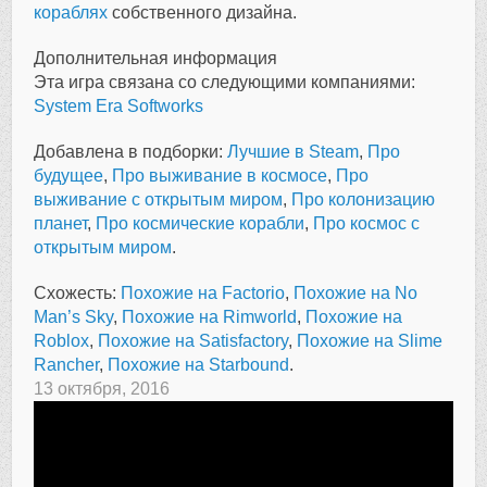
кораблях
собственного дизайна.
Дополнительная информация
Эта игра связана со следующими компаниями:
System Era Softworks
Добавлена в подборки:
Лучшие в Steam
,
Про
будущее
,
Про выживание в космосе
,
Про
выживание с открытым миром
,
Про колонизацию
планет
,
Про космические корабли
,
Про космос с
открытым миром
.
Схожесть:
Похожие на Factorio
,
Похожие на No
Man’s Sky
,
Похожие на Rimworld
,
Похожие на
Roblox
,
Похожие на Satisfactory
,
Похожие на Slime
Rancher
,
Похожие на Starbound
.
13 октября, 2016