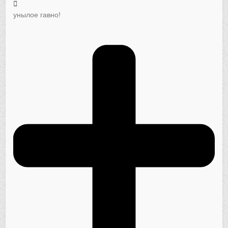
унылое гавно!