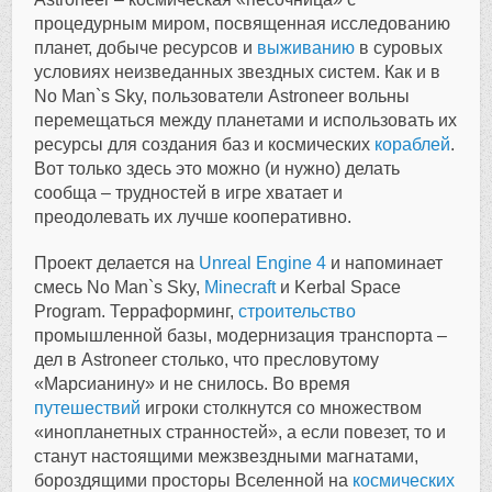
процедурным миром, посвященная исследованию
планет, добыче ресурсов и
выживанию
в суровых
условиях неизведанных звездных систем. Как и в
No Man`s Sky, пользователи
Astroneer
вольны
перемещаться между планетами и использовать их
ресурсы для создания баз и космических
кораблей
.
Вот только здесь это можно (и нужно) делать
сообща – трудностей в игре хватает и
преодолевать их лучше кооперативно.
Проект делается на
Unreal Engine 4
и напоминает
смесь No Man`s Sky,
Minecraft
и Kerbal Space
Program. Терраформинг,
строительство
промышленной базы, модернизация транспорта –
дел в
Astroneer
столько, что пресловутому
«Марсианину» и не снилось. Во время
путешествий
игроки столкнутся со множеством
«инопланетных странностей», а если повезет, то и
станут настоящими межзвездными магнатами,
бороздящими просторы Вселенной на
космических