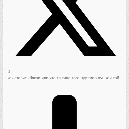
как ставить блоки или что то типо того нуу типо пушкой той