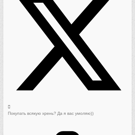
Покупать всякую хрень? Да я вас умоляю))