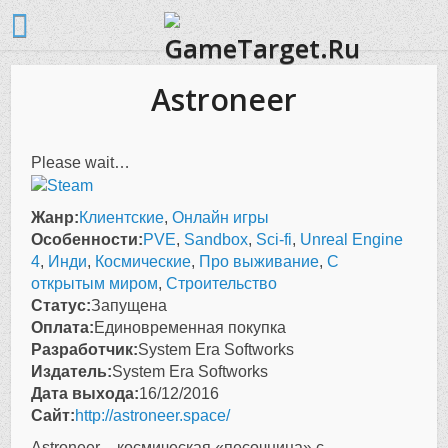
Astroneer
Please wait…
Жанр:
Клиентские
,
Онлайн игры
Особенности:
PVE
,
Sandbox
,
Sci-fi
,
Unreal Engine
4
,
Инди
,
Космические
,
Про выживание
,
С
открытым миром
,
Строительство
Статус:
Запущена
Оплата:
Единовременная покупка
Разработчик:
System Era Softworks
Издатель:
System Era Softworks
Дата выхода:
16/12/2016
Сайт:
http://astroneer.space/
Astroneer
– космическая «песочница» с