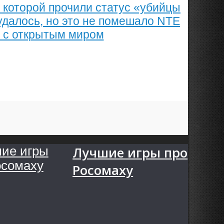
, которой прочили статус «убийцы
удалось, но это не помешало NTE
й с открытым миром
Лучшие игры про
Росомаху