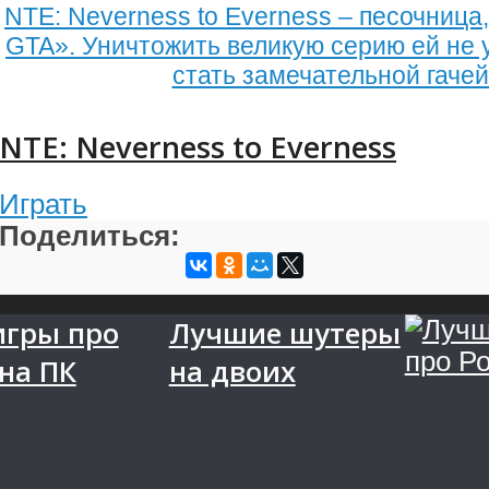
NTE: Neverness to Everness – песочница
GTA». Уничтожить великую серию ей не 
стать замечательной гаче
NTE: Neverness to Everness
Играть
Поделиться:
игры про
Лучшие шутеры
на ПК
на двоих