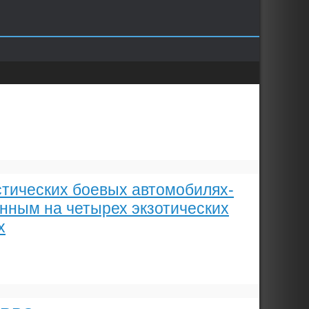
стических боевых автомобилях-
нным на четырех экзотических
х