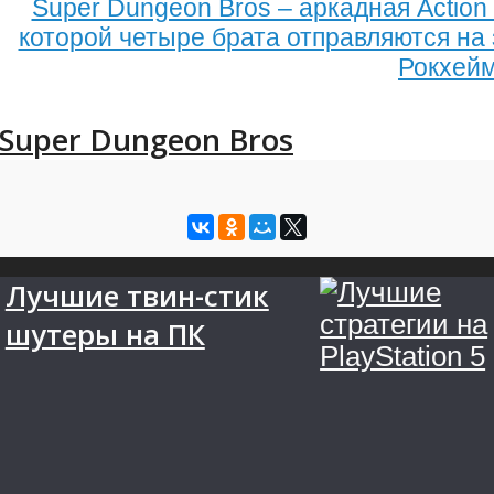
Super Dungeon Bros – аркадная Action
которой четыре брата отправляются на 
Рокхей
Super Dungeon Bros
Лучшие твин-стик
шутеры на ПК