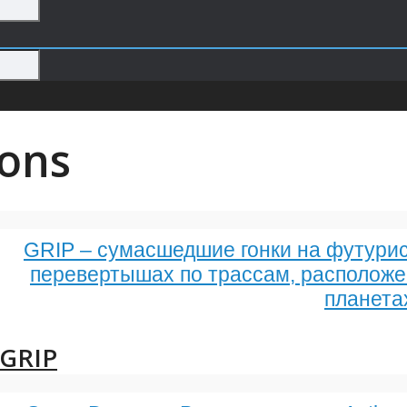
ions
GRIP – сумасшедшие гонки на футури
перевертышах по трассам, расположе
планета
GRIP