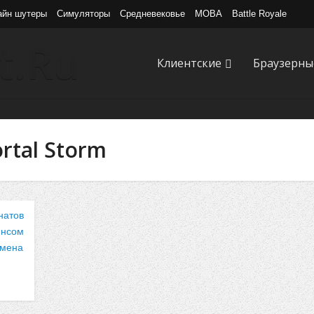
айн шутеры
Симуляторы
Средневековье
MOBA
Battle Royale
Клиентские
Браузерны
rtal Storm
натов
янсом
имена