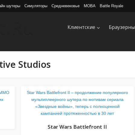
айн шутеры
Симуляторы
Средневековье
MOBA
Battle Royale
Клиентские
Браузерны
ive Studios
й MMO
Star Wars Battlefront II – продолжение популярного
их
мультиплеерного шутера по мотивам сериала
«Звездные войны», теперь с полноценной
кампанией протяженностью в 30 лет
Star Wars Battlefront II