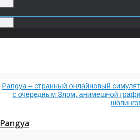
Pangya – странный онлайновый симулят
с очередным Злом, анимешной графи
шопинго
Pangya