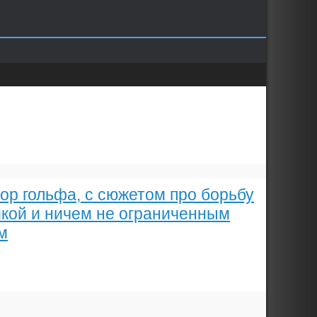
ор гольфа, с сюжетом про борьбу
кой и ничем не ограниченным
м