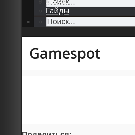
Гайды
Gamespot
Поделиться: