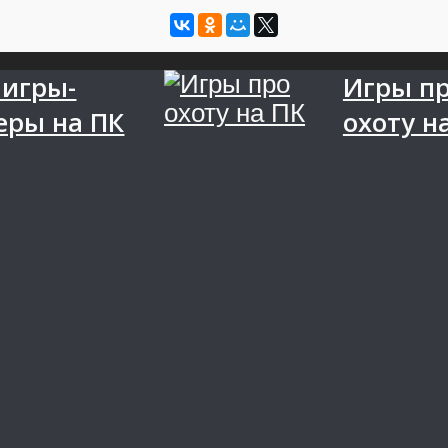
игры-
Игры п
еры на ПК
охоту н