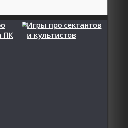
ро
Игры про сектантов
а ПК
и культистов