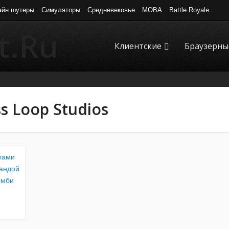
айн шутеры
Симуляторы
Средневековье
MOBA
Battle Royale
Клиентские
Браузерны
s Loop Studios
тами
мандой
омби