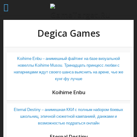
Degica Games
Koihime Enbu – анимешный файтинг на базе визуальной
новеллы Koihime Musou. Тринадцать принцесс любви с
напарницами ждут своего шанса выяснить на арене, чье же
кунг-фу лучше
Koihime Enbu
Eternal Destiny – анимешная ККИ с полным набором боевых
школьниц, эпичной сюжетной кампанией, данжами и
возможностью подраться онлайн
Eternal Destiny