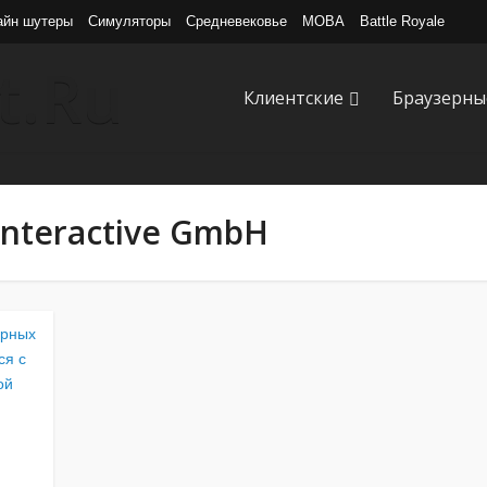
айн шутеры
Симуляторы
Средневековье
MOBA
Battle Royale
Клиентские
Браузерны
Interactive GmbH
орных
ся с
ой