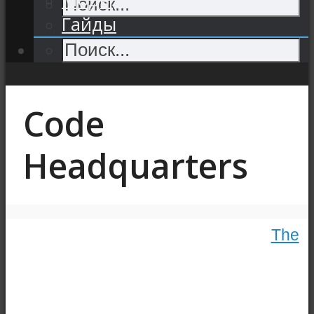
Гайды
Code
Headquarters
The