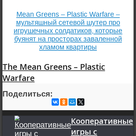
Mean Greens – Plastic Warfare –
мультяшный сетевой шутер про
игрушечных солдатиков, которые
буянят на просторах заваленной
хламом квартиры
The Mean Greens – Plastic
Warfare
Поделиться:
Кооперативные
игры с