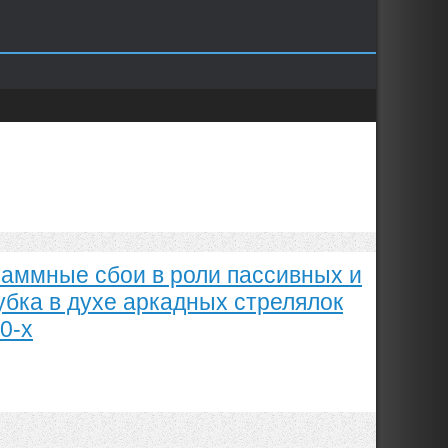
раммные сбои в роли пассивных и
бка в духе аркадных стрелялок
0-х