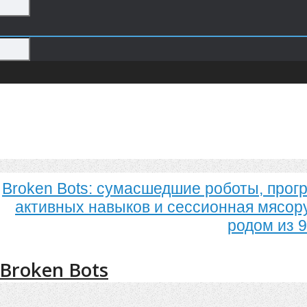
Broken Bots: сумасшедшие роботы, прог
активных навыков и сессионная мясору
родом из 9
Broken Bots