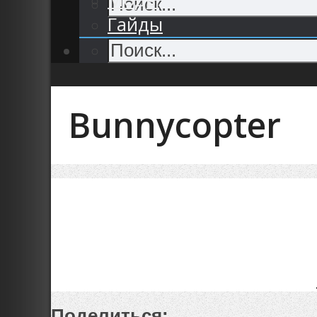
Гайды
Bunnycopter
Поделиться: