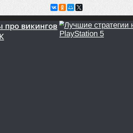
ы про викингов
К