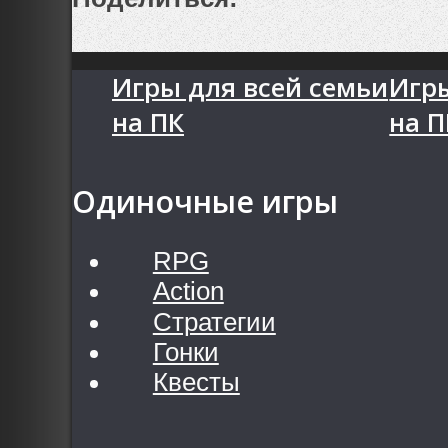
Игры для всей семьи
Игр
на ПК
на П
Одиночные игры
RPG
Action
Стратегии
Гонки
Квесты