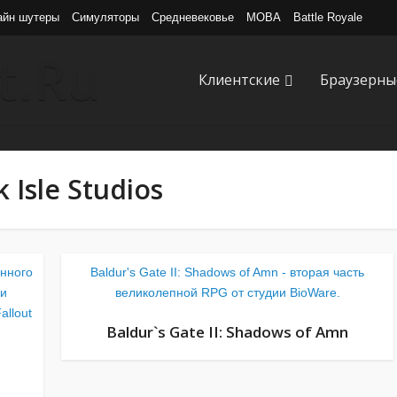
айн шутеры
Симуляторы
Средневековье
MOBA
Battle Royale
Клиентские
Браузерны
k Isle Studios
енного
Baldur's Gate II: Shadows of Amn - вторая часть
 и
великолепной RPG от студии BioWare.
allout
Baldur`s Gate II: Shadows of Amn