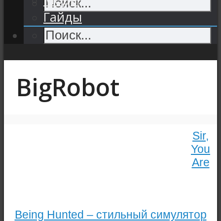
Гайды
BigRobot
Sir,
You
Are
Being Hunted – стильный симулятор