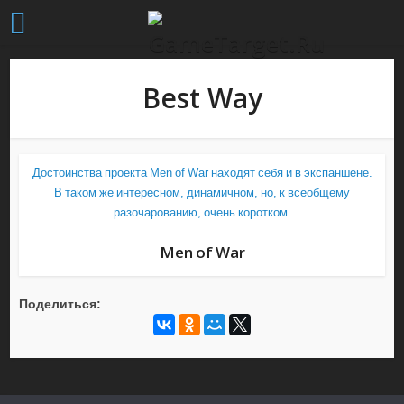
Best Way
Достоинства проекта Men of War находят себя и в экспаншене.
В таком же интересном, динамичном, но, к всеобщему
разочарованию, очень коротком.
Men of War
Поделиться: