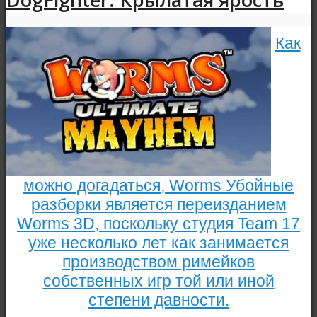
Как
можно догадаться, Worms Убойные
разборки является переизданием
Worms 3D, поскольку студия Team 17
уже несколько лет как занимается
производством римейков
собственных игр той или иной
степени давности.