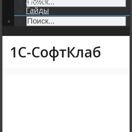
Гайды
1С-СофтКлаб