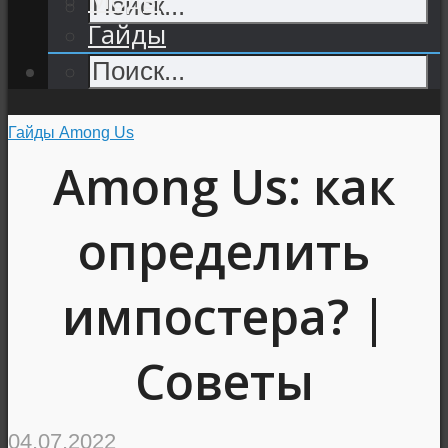
Гайды
Гайды Among Us
Among Us: как
определить
импостера? |
Советы
04.07.2022