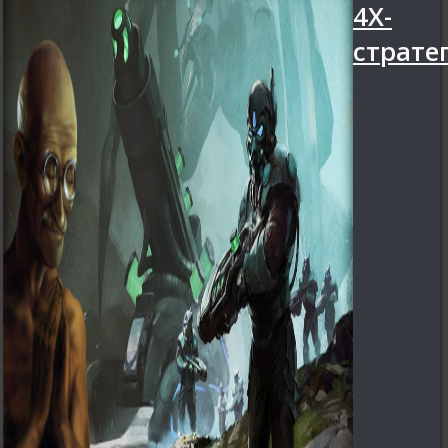
4X-
страте