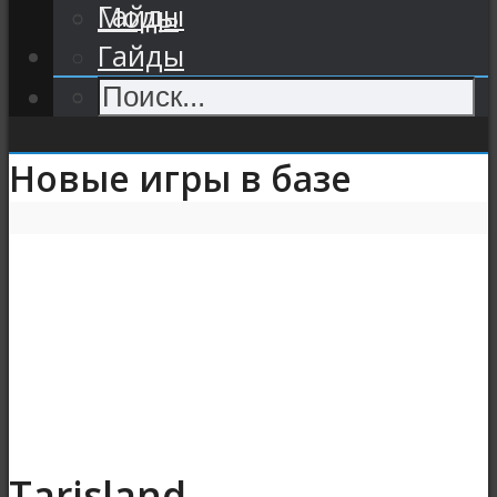
Гайды
Моды
Гайды
Новые игры в базе
Tarisland