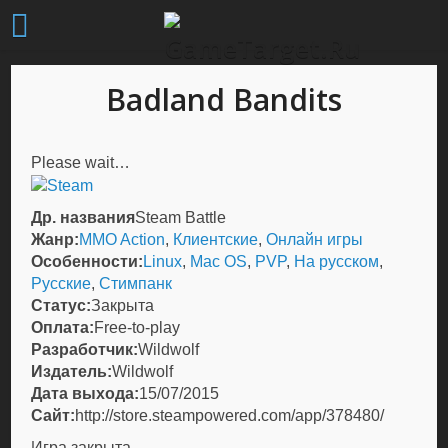
Badland Bandits
Please wait…
Др. названия
Steam Battle
Жанр:
MMO Action
,
Клиентские
,
Онлайн игры
Особенности:
Linux
,
Mac OS
,
PVP
,
На русском
,
Русские
,
Стимпанк
Статус:
Закрыта
Оплата:
Free-to-play
Разработчик:
Wildwolf
Издатель:
Wildwolf
Дата выхода:
15/07/2015
Сайт:
http://store.steampowered.com/app/378480/
Игра закрыта