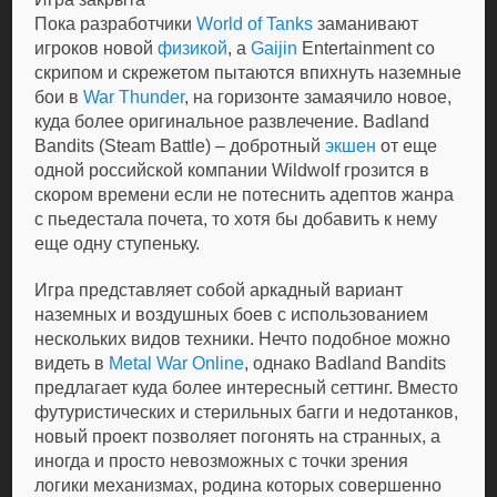
Пока разработчики
World of Tanks
заманивают
игроков новой
физикой
, а
Gaijin
Entertainment со
скрипом и скрежетом пытаются впихнуть наземные
бои в
War Thunder
, на горизонте замаячило новое,
куда более оригинальное развлечение. Badland
Bandits (Steam Battle) – добротный
экшен
от еще
одной российской компании Wildwolf грозится в
скором времени если не потеснить адептов жанра
с пьедестала почета, то хотя бы добавить к нему
еще одну ступеньку.
Игра представляет собой аркадный вариант
наземных и воздушных боев с использованием
нескольких видов техники. Нечто подобное можно
видеть в
Metal War Online
, однако Badland Bandits
предлагает куда более интересный сеттинг. Вместо
футуристических и стерильных багги и недотанков,
новый проект позволяет погонять на странных, а
иногда и просто невозможных с точки зрения
логики механизмах, родина которых совершенно