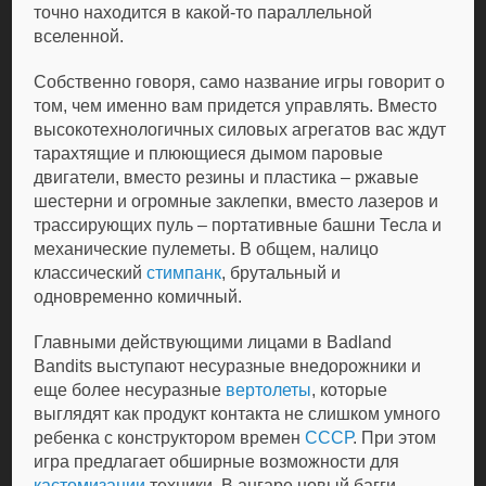
точно находится в какой-то параллельной
вселенной.
Собственно говоря, само название игры говорит о
том, чем именно вам придется управлять. Вместо
высокотехнологичных силовых агрегатов вас ждут
тарахтящие и плюющиеся дымом паровые
двигатели, вместо резины и пластика – ржавые
шестерни и огромные заклепки, вместо лазеров и
трассирующих пуль – портативные башни Тесла и
механические пулеметы. В общем, налицо
классический
стимпанк
, брутальный и
одновременно комичный.
Главными действующими лицами в Badland
Bandits выступают несуразные внедорожники и
еще более несуразные
вертолеты
, которые
выглядят как продукт контакта не слишком умного
ребенка с конструктором времен
СССР
. При этом
игра предлагает обширные возможности для
кастомизации
техники. В ангаре новый багги