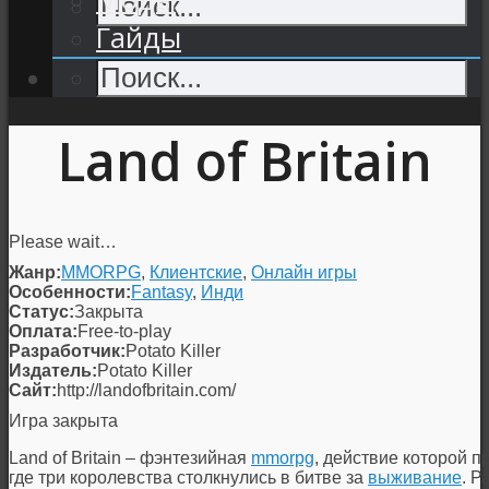
Гайды
Land of Britain
Please wait…
Жанр:
MMORPG
,
Клиентские
,
Онлайн игры
Особенности:
Fantasy
,
Инди
Статус:
Закрыта
Оплата:
Free-to-play
Разработчик:
Potato Killer
Издатель:
Potato Killer
Сайт:
http://landofbritain.com/
Игра закрыта
Land of Britain – фэнтезийная
mmorpg
, действие которой п
где три королевства столкнулись в битве за
выживание
. Р