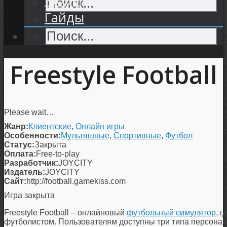
Гайды
Freestyle Football
Please wait…
Жанр:
Клиентские
,
Онлайн игры
Особенности:
Мультяшные
,
Спортивные
,
Футбол
Статус:
Закрыта
Оплата:
Free-to-play
Разработчик:
JOYCITY
Издатель:
JOYCITY
Сайт:
http://football.gamekiss.com
Игра закрыта
Freestyle Football – онлайновый
футбольный симулятор
, 
футболистом. Пользователям доступны три типа персонаж