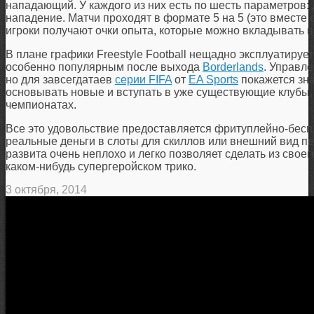
нападающий. У каждого из них есть по шесть параметров: д
нападение. Матчи проходят в формате 5 на 5 (это вместе 
игроки получают очки опыта, которые можно вкладывать в
В плане графики Freestyle Football нещадно эксплуатируе
особенно популярным после выхода
Borderlands
. Управл
но для завсегдатаев
серии FIFA
от
EA Sports
покажется зна
основывать новые и вступать в уже существующие клубы, 
чемпионатах.
Все это удовольствие предоставляется фритуплейно-бесп
реальные деньги в слоты для скиллов или внешний вид пе
развита очень неплохо и легко позволяет сделать из свое
каком-нибудь супергеройском трико.
3 октября, 2014