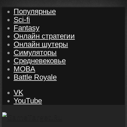
Популярные
Sci-fi
Fantasy
Онлайн стратегии
Онлайн шутеры
Симуляторы
Средневековье
MOBA
Battle Royale
VK
YouTube