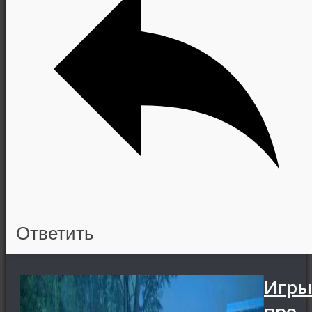
Ответить
Игры
про