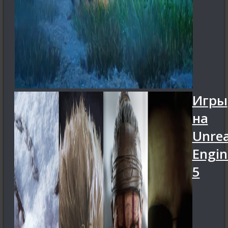
Игры
на
Unrea
Engin
5