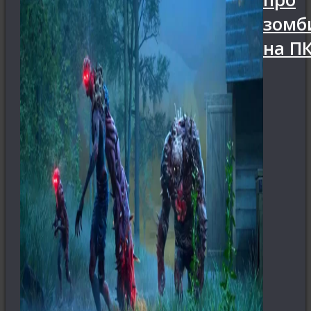
зомб
на П