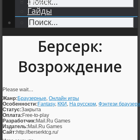
Гайды
Берсерк:
Возрождение
Please wait…
Жанр:
Браузерные
,
Онлайн игры
Особенности:
Fantasy
,
ККИ
,
На русском
,
Фэнтези браузер
Статус:
Закрыта
Оплата:
Free-to-play
Разработчик:
Mail.Ru Games
Издатель:
Mail.Ru Games
Сайт:
http://berserktcg.ru/