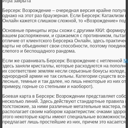
Игра закрыта
Берсерк: Возрождение – очередная версия крайне попул
однако на этот раз браузерная. Если Берсерк: Катаклизм 
Онлайн кажется слишком сложной, то «Возрождение» подо
Основные принципы игры схожи с другими ККИ: формируем
вашем распоряжении, и сражаемся с противником, пытаясь
отличие от клиентского Берсерка Онлайн, здесь практичес
карты не объединяют свои способности, поэтому поединки
слепого и беспощадного рандома.
Если же сравнивать Берсерк: Возрождение с нетленной
Ma
здесь заняли кристаллы, которые расходуются на пополне
их соответствие землям несли серьезные бонусы колоде,
однородной армии не так сильны. Категории существ все-т
лесные, темные и так далее, но лишь некоторые из них отк
примеру, горные со степными и наоборот).
Боевая карта в Берсерк: Возрождении представляет собо
несколько линий. Здесь действуют стандартные правила п
толстокожие, за ними различные метательные мастера, по
располагает своим набором характеристик: очками здоров
этого некоторые карты имеют специальные возможности, 
предлагает лишь простейшие из них, причем это касается