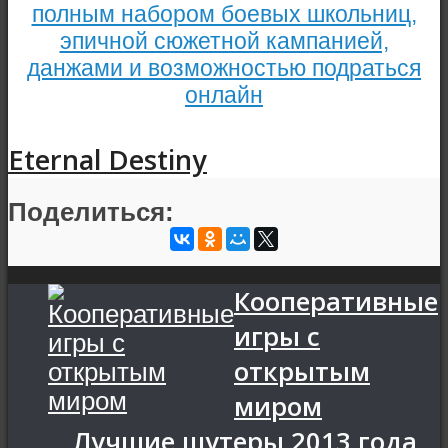
полным набором боевых школьниц,
эпичной сюжетной кампанией,
данжами и возможностью подраться
онлайн
Eternal Destiny
Поделиться:
Кооперативные
игры с
открытым
миром
Лучшие шутеры 2013 года