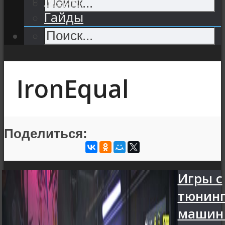
Гайды
IronEqual
Поделиться:
Игры с
тюнин
машин